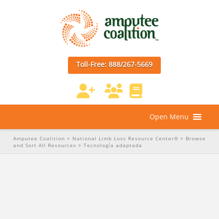
Toll-Free: 888/267-5669
Open Menu
Amputee Coalition
>
National Limb Loss Resource Center®
>
Browse
and Sort All Resources
>
Tecnología adaptada