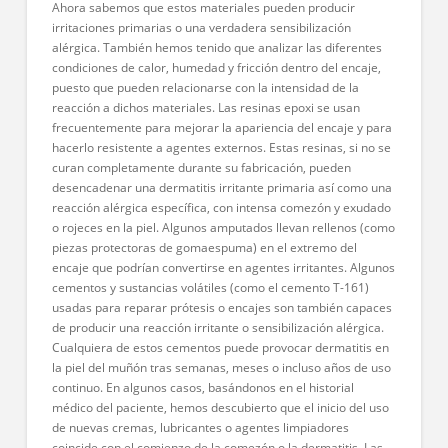
Ahora sabemos que estos materiales pueden producir
irritaciones primarias o una verdadera sensibilización
alérgica. También hemos tenido que analizar las diferentes
condiciones de calor, humedad y fricción dentro del encaje,
puesto que pueden relacionarse con la intensidad de la
reacción a dichos materiales. Las resinas epoxi se usan
frecuentemente para mejorar la apariencia del encaje y para
hacerlo resistente a agentes externos. Estas resinas, si no se
curan completamente durante su fabricación, pueden
desencadenar una dermatitis irritante primaria así como una
reacción alérgica específica, con intensa comezón y exudado
o rojeces en la piel. Algunos amputados llevan rellenos (como
piezas protectoras de gomaespuma) en el extremo del
encaje que podrían convertirse en agentes irritantes. Algunos
cementos y sustancias volátiles (como el cemento T-161)
usadas para reparar prótesis o encajes son también capaces
de producir una reacción irritante o sensibilización alérgica.
Cualquiera de estos cementos puede provocar dermatitis en
la piel del muñón tras semanas, meses o incluso años de uso
continuo. En algunos casos, basándonos en el historial
médico del paciente, hemos descubierto que el inicio del uso
de nuevas cremas, lubricantes o agentes limpiadores
coincide con el comienzo de la comezón o la dermatitis. Las