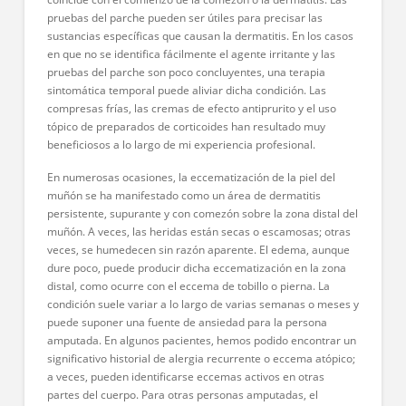
pruebas del parche pueden ser útiles para precisar las
sustancias específicas que causan la dermatitis. En los casos
en que no se identifica fácilmente el agente irritante y las
pruebas del parche son poco concluyentes, una terapia
sintomática temporal puede aliviar dicha condición. Las
compresas frías, las cremas de efecto antiprurito y el uso
tópico de preparados de corticoides han resultado muy
beneficiosos a lo largo de mi experiencia profesional.
En numerosas ocasiones, la eccematización de la piel del
muñón se ha manifestado como un área de dermatitis
persistente, supurante y con comezón sobre la zona distal del
muñón. A veces, las heridas están secas o escamosas; otras
veces, se humedecen sin razón aparente. El edema, aunque
dure poco, puede producir dicha eccematización en la zona
distal, como ocurre con el eccema de tobillo o pierna. La
condición suele variar a lo largo de varias semanas o meses y
puede suponer una fuente de ansiedad para la persona
amputada. En algunos pacientes, hemos podido encontrar un
significativo historial de alergia recurrente o eccema atópico;
a veces, pueden identificarse eccemas activos en otras
partes del cuerpo. Para otras personas amputadas, el