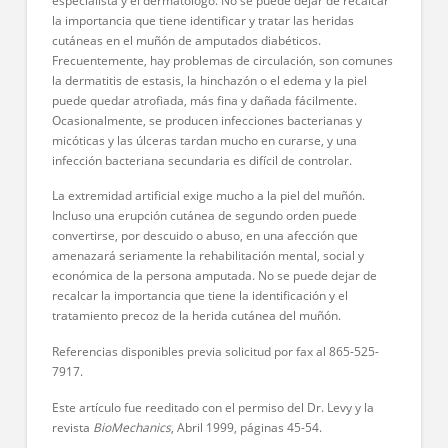
especialista y el dermatólogo. No se puede dejar de recalcar
la importancia que tiene identificar y tratar las heridas
cutáneas en el muñón de amputados diabéticos.
Frecuentemente, hay problemas de circulación, son comunes
la dermatitis de estasis, la hinchazón o el edema y la piel
puede quedar atrofiada, más fina y dañada fácilmente.
Ocasionalmente, se producen infecciones bacterianas y
micóticas y las úlceras tardan mucho en curarse, y una
infección bacteriana secundaria es difícil de controlar.
La extremidad artificial exige mucho a la piel del muñón.
Incluso una erupción cutánea de segundo orden puede
convertirse, por descuido o abuso, en una afección que
amenazará seriamente la rehabilitación mental, social y
económica de la persona amputada. No se puede dejar de
recalcar la importancia que tiene la identificación y el
tratamiento precoz de la herida cutánea del muñón.
Referencias disponibles previa solicitud por fax al 865-525-
7917.
Este artículo fue reeditado con el permiso del Dr. Levy y la
revista
BioMechanics
, Abril 1999, páginas 45-54.