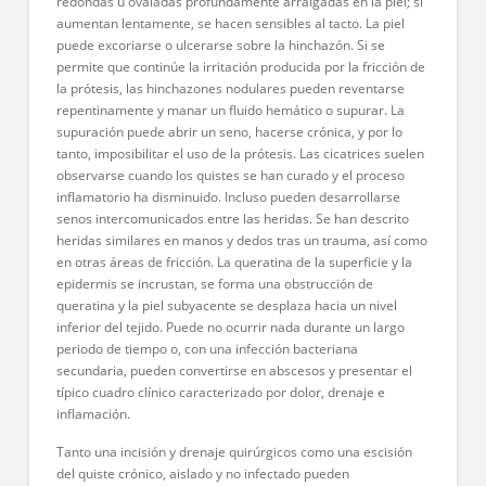
redondas u ovaladas profundamente arraigadas en la piel; si
aumentan lentamente, se hacen sensibles al tacto. La piel
puede excoriarse o ulcerarse sobre la hinchazón. Si se
permite que continúe la irritación producida por la fricción de
la prótesis, las hinchazones nodulares pueden reventarse
repentinamente y manar un fluido hemático o supurar. La
supuración puede abrir un seno, hacerse crónica, y por lo
tanto, imposibilitar el uso de la prótesis. Las cicatrices suelen
observarse cuando los quistes se han curado y el proceso
inflamatorio ha disminuido. Incluso pueden desarrollarse
senos intercomunicados entre las heridas. Se han descrito
heridas similares en manos y dedos tras un trauma, así como
en otras áreas de fricción. La queratina de la superficie y la
epidermis se incrustan, se forma una obstrucción de
queratina y la piel subyacente se desplaza hacia un nivel
inferior del tejido. Puede no ocurrir nada durante un largo
periodo de tiempo o, con una infección bacteriana
secundaria, pueden convertirse en abscesos y presentar el
típico cuadro clínico caracterizado por dolor, drenaje e
inflamación.
Tanto una incisión y drenaje quirúrgicos como una escisión
del quiste crónico, aislado y no infectado pueden