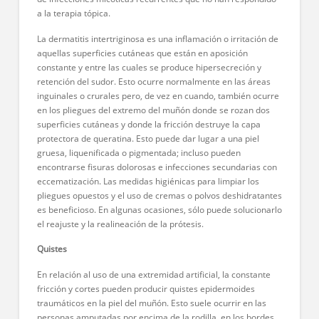
a la terapia tópica.
La dermatitis intertriginosa es una inflamación o irritación de
aquellas superficies cutáneas que están en aposición
constante y entre las cuales se produce hipersecreción y
retención del sudor. Esto ocurre normalmente en las áreas
inguinales o crurales pero, de vez en cuando, también ocurre
en los pliegues del extremo del muñón donde se rozan dos
superficies cutáneas y donde la fricción destruye la capa
protectora de queratina. Esto puede dar lugar a una piel
gruesa, liquenificada o pigmentada; incluso pueden
encontrarse fisuras dolorosas e infecciones secundarias con
eccematización. Las medidas higiénicas para limpiar los
pliegues opuestos y el uso de cremas o polvos deshidratantes
es beneficioso. En algunas ocasiones, sólo puede solucionarlo
el reajuste y la realineación de la prótesis.
Quistes
En relación al uso de una extremidad artificial, la constante
fricción y cortes pueden producir quistes epidermoides
traumáticos en la piel del muñón. Esto suele ocurrir en las
personas amputadas por encima de la rodilla, en los bordes