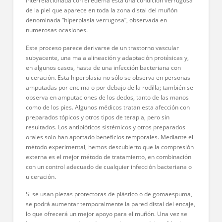
Interrelacionada con el edema está una condición verrugosa
de la piel que aparece en toda la zona distal del muñón
denominada “hiperplasia verrugosa”, observada en
numerosas ocasiones.
Este proceso parece derivarse de un trastorno vascular
subyacente, una mala alineación y adaptación protésicas y,
en algunos casos, hasta de una infección bacteriana con
ulceración. Esta hiperplasia no sólo se observa en personas
amputadas por encima o por debajo de la rodilla; también se
observa en amputaciones de los dedos, tanto de las manos
como de los pies. Algunos médicos tratan esta afección con
preparados tópicos y otros tipos de terapia, pero sin
resultados. Los antibióticos sistémicos y otros preparados
orales solo han aportado beneficios temporales. Mediante el
método experimental, hemos descubierto que la compresión
externa es el mejor método de tratamiento, en combinación
con un control adecuado de cualquier infección bacteriana o
ulceración.
Si se usan piezas protectoras de plástico o de gomaespuma,
se podrá aumentar temporalmente la pared distal del encaje,
lo que ofrecerá un mejor apoyo para el muñón. Una vez se