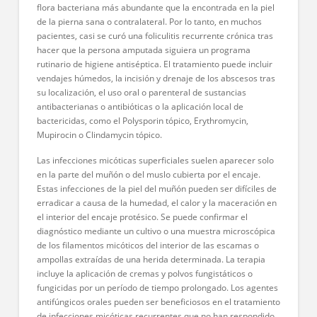
flora bacteriana más abundante que la encontrada en la piel
de la pierna sana o contralateral. Por lo tanto, en muchos
pacientes, casi se curó una foliculitis recurrente crónica tras
hacer que la persona amputada siguiera un programa
rutinario de higiene antiséptica. El tratamiento puede incluir
vendajes húmedos, la incisión y drenaje de los abscesos tras
su localización, el uso oral o parenteral de sustancias
antibacterianas o antibióticas o la aplicación local de
bactericidas, como el Polysporin tópico, Erythromycin,
Mupirocin o Clindamycin tópico.
Las infecciones micóticas superficiales suelen aparecer solo
en la parte del muñón o del muslo cubierta por el encaje.
Estas infecciones de la piel del muñón pueden ser difíciles de
erradicar a causa de la humedad, el calor y la maceración en
el interior del encaje protésico. Se puede confirmar el
diagnóstico mediante un cultivo o una muestra microscópica
de los filamentos micóticos del interior de las escamas o
ampollas extraídas de una herida determinada. La terapia
incluye la aplicación de cremas y polvos fungistáticos o
fungicidas por un período de tiempo prolongado. Los agentes
antifúngicos orales pueden ser beneficiosos en el tratamiento
de infecciones micóticas recurrentes que no han respondido