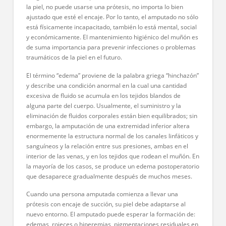
la piel, no puede usarse una prótesis, no importa lo bien
ajustado que esté el encaje. Por lo tanto, el amputado no sólo
está físicamente incapacitado, también lo está mental, social
y económicamente. El mantenimiento higiénico del muñón es
de suma importancia para prevenir infecciones o problemas
traumáticos de la piel en el futuro.
El término “edema” proviene de la palabra griega “hinchazón”
y describe una condición anormal en la cual una cantidad
excesiva de fluido se acumula en los tejidos blandos de
alguna parte del cuerpo. Usualmente, el suministro y la
eliminación de fluidos corporales están bien equilibrados; sin
embargo, la amputación de una extremidad inferior altera
enormemente la estructura normal de los canales linfáticos y
sanguíneos y la relación entre sus presiones, ambas en el
interior de las venas, y en los tejidos que rodean el muñón. En
la mayoría de los casos, se produce un edema postoperatorio
que desaparece gradualmente después de muchos meses.
Cuando una persona amputada comienza a llevar una
prótesis con encaje de succión, su piel debe adaptarse al
nuevo entorno. El amputado puede esperar la formación de:
edemas, rojeces o hiperemias, pigmentaciones residuales en